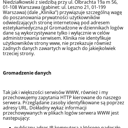
Niedziałkowski z siedzibą przy ul. Olbrachta 19a m 56,
01-108 Warszawa (gabinet: ul. Leszno 21, 01-199
Warszawa) (dale „Klinika”) przywiązuje szczególną wagę
do poszanowania prywatności użytkowników
odwiedzających stronę internetową pod adresem
estetykamedyczna.pl Gromadzone w dziennikach logów
dane są wykorzystywane tylko i wyłącznie w celów
administrowania serwisem. Klinika nie identyfikuje
użytkowników strony www, nie przekazuje również
żadnych danych zawartych w logach do jakiejkolwiek
trzeciej strony.
Gromadzenie danych
Tak jak i większości serwisów WWW, również i my
przechowujemy zapytania HTTP kierowane do naszego
serwera. Przeglądane zasoby identyfikowane są poprzez
adresy URL. Dokładny wykaz informacji
przechowywanych w plikach logów serwera WWW jest
następujący:
publiczny adres IP komputera z którego nadeszło