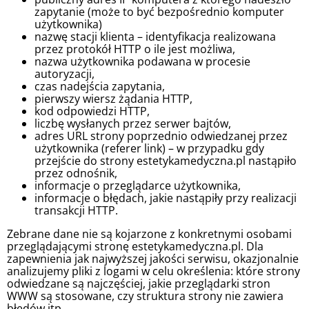
zapytanie (może to być bezpośrednio komputer
użytkownika)
nazwę stacji klienta – identyfikacja realizowana
przez protokół HTTP o ile jest możliwa,
nazwa użytkownika podawana w procesie
autoryzacji,
czas nadejścia zapytania,
pierwszy wiersz żądania HTTP,
kod odpowiedzi HTTP,
liczbę wysłanych przez serwer bajtów,
adres URL strony poprzednio odwiedzanej przez
użytkownika (referer link) – w przypadku gdy
przejście do strony estetykamedyczna.pl nastąpiło
przez odnośnik,
informacje o przeglądarce użytkownika,
informacje o błędach, jakie nastąpiły przy realizacji
transakcji HTTP.
Zebrane dane nie są kojarzone z konkretnymi osobami
przeglądającymi stronę estetykamedyczna.pl. Dla
zapewnienia jak najwyższej jakości serwisu, okazjonalnie
analizujemy pliki z logami w celu określenia: które strony
odwiedzane są najczęściej, jakie przeglądarki stron
WWW są stosowane, czy struktura strony nie zawiera
błędów itp.