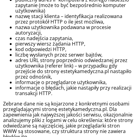
zapytanie (może to być bezpośrednio komputer
użytkownika)
nazwę stacji klienta – identyfikacja realizowana
przez protokół HTTP o ile jest możliwa,
nazwa użytkownika podawana w procesie
autoryzacji,
czas nadejścia zapytania,
pierwszy wiersz żądania HTTP,
kod odpowiedzi HTTP,
liczbę wysłanych przez serwer bajtów,
adres URL strony poprzednio odwiedzanej przez
użytkownika (referer link) – w przypadku gdy
przejście do strony estetykamedyczna.pl nastąpiło
przez odnośnik,
informacje o przeglądarce użytkownika,
informacje o błędach, jakie nastąpiły przy realizacji
transakcji HTTP.
Zebrane dane nie są kojarzone z konkretnymi osobami
przeglądającymi stronę estetykamedyczna.pl. Dla
zapewnienia jak najwyższej jakości serwisu, okazjonalnie
analizujemy pliki z logami w celu określenia: które strony
odwiedzane są najczęściej, jakie przeglądarki stron
WWW są stosowane, czy struktura strony nie zawiera
błędów itp.