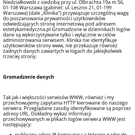
Niedziałkowski z siedzibą przy ul. Olbrachta 19a m 56,
01-108 Warszawa (gabinet: ul. Leszno 21, 01-199
Warszawa) (dale „Klinika”) przywiązuje szczególną wagę
do poszanowania prywatności użytkowników
odwiedzających stronę internetową pod adresem
estetykamedyczna.pl Gromadzone w dziennikach logów
dane są wykorzystywane tylko i wyłącznie w celów
administrowania serwisem. Klinika nie identyfikuje
użytkowników strony www, nie przekazuje również
żadnych danych zawartych w logach do jakiejkolwiek
trzeciej strony.
Gromadzenie danych
Tak jak i większości serwisów WWW, również i my
przechowujemy zapytania HTTP kierowane do naszego
serwera. Przeglądane zasoby identyfikowane są poprzez
adresy URL. Dokładny wykaz informacji
przechowywanych w plikach logów serwera WWW jest
następujący:
publiczny adres IP komputera z którego nadeszło