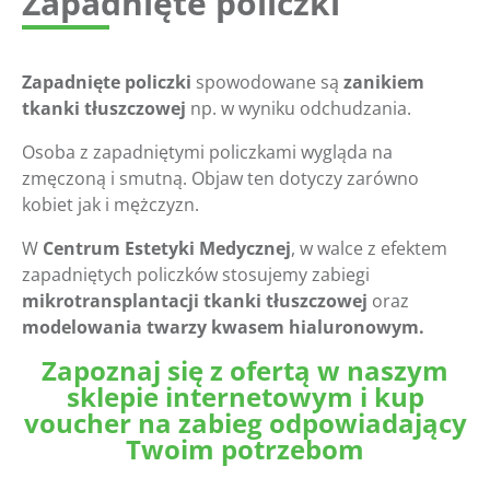
Zapadnięte policzki
Zapadnięte policzki
spowodowane są
zanikiem
tkanki tłuszczowej
np. w wyniku odchudzania.
Osoba z zapadniętymi policzkami wygląda na
zmęczoną i smutną. Objaw ten dotyczy zarówno
kobiet jak i mężczyzn.
W
Centrum Estetyki Medycznej
, w walce z efektem
zapadniętych policzków stosujemy zabiegi
mikrotransplantacji tkanki tłuszczowej
oraz
m
odelowania twarzy kwasem hialuronowym.
Zapoznaj się z ofertą w naszym
sklepie internetowym i kup
voucher na zabieg odpowiadający
Twoim potrzebom