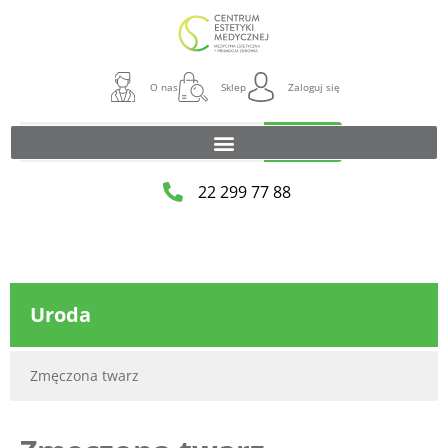
O nas
Sklep
Zaloguj się
Szukaj
22 299 77 88
Uroda
Zmęczona twarz