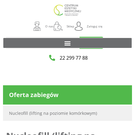
O nas
Sklep
Zaloguj się
Szukaj
22 299 77 88
Oferta zabiegów
Nucleofill (lifting na poziomie komórkowym)