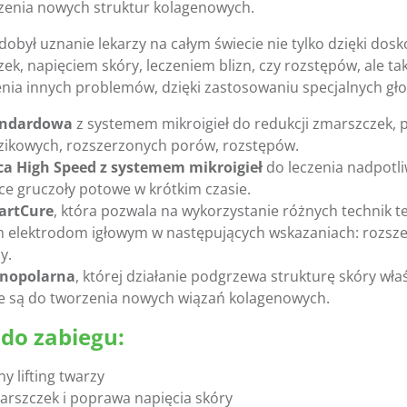
rzenia nowych struktur kolagenowych.
dobył uznanie lekarzy na całym świecie nie tylko dzięki do
ek, napięciem skóry, leczeniem blizn, czy rozstępów, ale ta
nia innych problemów, dzięki zastosowaniu specjalnych gło
andardowa
z systemem mikroigieł do redukcji zmarszczek, p
dzikowych, rozszerzonych porów, rozstępów.
a High Speed z systemem mikroigieł
do leczenia nadpotli
e gruczoły potowe w krótkim czasie.
artCure
, która pozwala na wykorzystanie różnych technik t
 elektrodom igłowym w następujących wskazaniach: rozsze
y.
nopolarna
, której działanie podgrzewa strukturę skóry wła
 są do tworzenia nowych wiązań kolagenowych.
do zabiegu:
y lifting twarzy
arszczek i poprawa napięcia skóry