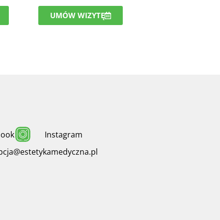
UMÓW WIZYTĘ
book
Instagram
pcja@estetykamedyczna.pl