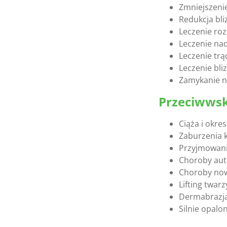
Zmniejszeni
Redukcja bl
Leczenie ro
Leczenie nad
Leczenie trą
Leczenie bl
Zamykanie n
Przeciwwsk
Ciąża i okre
Zaburzenia k
Przyjmowani
Choroby au
Choroby no
Lifting twar
Dermabrazja 
Silnie opalo