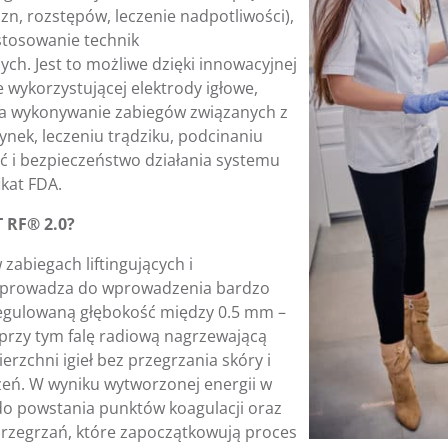
izn, rozstępów, leczenie nadpotliwości),
stosowanie technik
ch. Jest to możliwe dzięki innowacyjnej
 wykorzystującej elektrody igłowe,
na wykonywanie zabiegów związanych z
ek, leczeniu trądziku, podcinaniu
ść i bezpieczeństwo działania systemu
ikat FDA.
T RF® 2.0?
 zabiegach liftingujących i
oprowadza do wprowadzenia bardzo
 regulowaną głębokość między 0.5 mm –
przy tym falę radiową nagrzewającą
rzchni igieł bez przegrzania skóry i
zeń. W wyniku wytworzonej energii w
do powstania punktów koagulacji oraz
rzegrzań, które zapoczątkowują proces