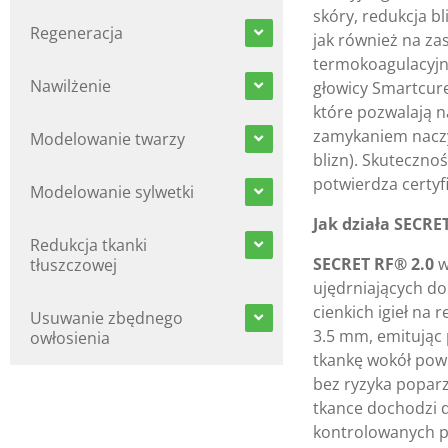
skóry, redukcja bl
Regeneracja
jak również na za
termokoagulacyjny
Nawilżenie
głowicy Smartcure
które pozwalają 
zamykaniem naczyn
Modelowanie twarzy
blizn). Skuteczno
potwierdza certyf
Modelowanie sylwetki
Jak działa SECRE
Redukcja tkanki
SECRET RF® 2.0
w
tłuszczowej
ujędrniających d
cienkich igieł na
Usuwanie zbędnego
3.5 mm, emitując 
owłosienia
tkankę wokół powie
bez ryzyka popar
tkance dochodzi 
kontrolowanych p