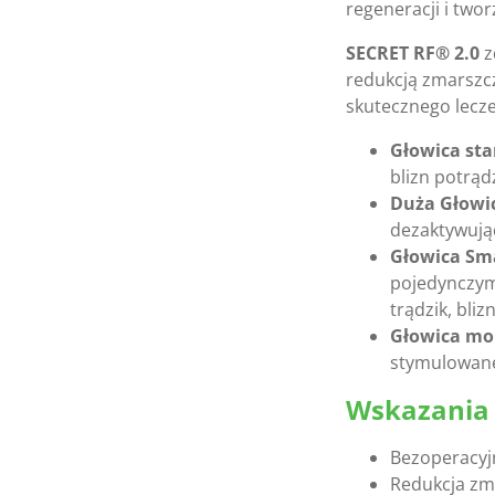
regeneracji i two
SECRET RF® 2.0
z
redukcją zmarszcz
skutecznego lecze
Głowica st
blizn potrą
Duża Głowic
dezaktywując
Głowica Sm
pojedynczym
trądzik, blizn
Głowica mo
stymulowane
Wskazania 
Bezoperacyjn
Redukcja zm