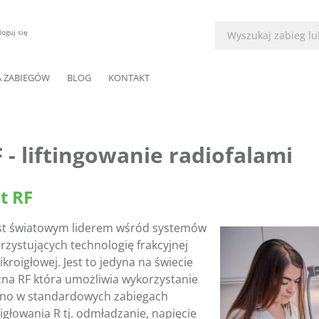
loguj się
A ZABIEGÓW
BLOG
KONTAKT
 - liftingowanie radiofalami
t RF
st światowym liderem wśród systemów
zystujących technologię frakcyjnej
kroigłowej. Jest to jedyna na świecie
na RF która umożliwia wykorzystanie
no w standardowych zabiegach
igłowania R tj. odmładzanie, napięcie