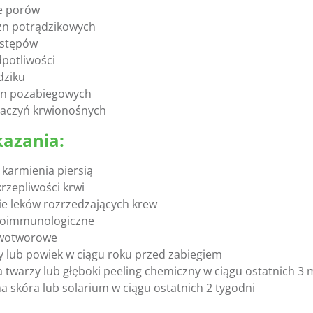
e porów
izn potrądzikowych
zstępów
potliwości
dziku
izn pozabiegowych
aczyń krwionośnych
azania:
s karmienia piersią
rzepliwości krwi
e leków rozrzedzających krew
toimmunologiczne
wotworowe
zy lub powiek w ciągu roku przed zabiegiem
twarzy lub głęboki peeling chemiczny w ciągu ostatnich 3 
na skóra lub solarium w ciągu ostatnich 2 tygodni