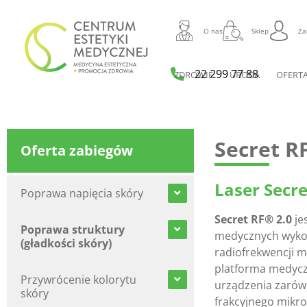
O nas
Sklep
Za
22 299 77 88
ZDROWIE
URODA
OFERT
Secret RF
Oferta zabiegów
Laser Secre
Poprawa napięcia skóry
Secret RF® 2.0
je
Poprawa struktury
medycznych wykor
(gładkości skóry)
radiofrekwencji mi
platforma medycz
Przywrócenie kolorytu
urządzenia zarów
skóry
frakcyjnego mikro